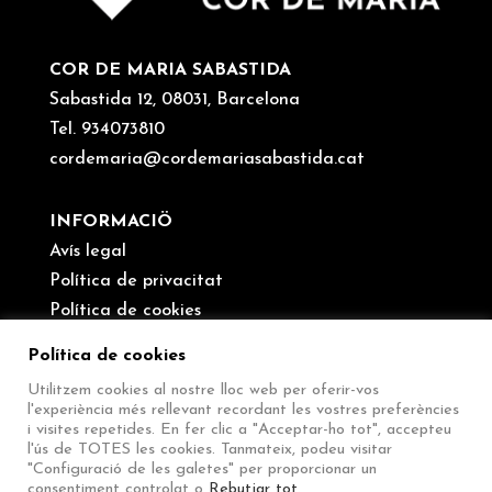
COR DE MARIA SABASTIDA
Sabastida 12, 08031, Barcelona
Tel. 934073810
cordemaria@cordemariasabastida.cat
INFORMACIÖ
Avís legal
Política de privacitat
Política de cookies
Canal de denúncies
Política de cookies
Utilitzem cookies al nostre lloc web per oferir-vos
SEGUEIX-NOS
l'experiència més rellevant recordant les vostres preferències
i visites repetides. En fer clic a "Acceptar-ho tot", accepteu
l'ús de TOTES les cookies. Tanmateix, podeu visitar
"Configuració de les galetes" per proporcionar un
consentiment controlat o
Rebutjar tot
.