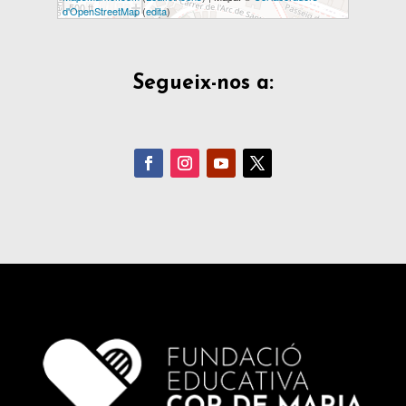
500 ft
d'OpenStreetMap
(
edita
)
Segueix-nos a: