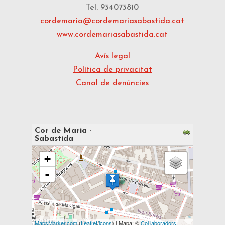
Tel. 934073810
cordemaria@cordemariasabastida.cat
www.cordemariasabastida.cat
Avís legal
Política de privacitat
Canal de denúncies
Cor de Maria -
Sabastida
s'està carregant el mapa - espereu...
+
-
100 m
MapsMarker.com
(
Leaflet
/
icons
) | Mapa: ©
Col·laboradors