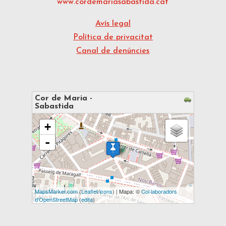
www.cordemariasabastida.cat
Avís legal
Política de privacitat
Canal de denúncies
Cor de Maria -
Sabastida
s'està carregant el mapa - espereu...
+
-
100 m
MapsMarker.com
(
Leaflet
/
icons
) | Mapa: ©
Col·laboradors
500 ft
d'OpenStreetMap
(
edita
)