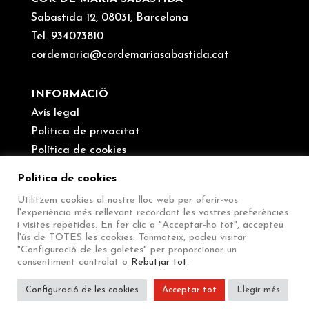
Sabastida 12, 08031, Barcelona
Tel. 934073810
cordemaria@cordemariasabastida.cat
INFORMACIÖ
Avís legal
Política de privacitat
Política de cookies
Canal de denúncies
Política de cookies
Utilitzem cookies al nostre lloc web per oferir-vos
SEGUEIX-NOS
l'experiència més rellevant recordant les vostres preferències
i visites repetides. En fer clic a "Acceptar-ho tot", accepteu
l'ús de TOTES les cookies. Tanmateix, podeu visitar
"Configuració de les galetes" per proporcionar un
consentiment controlat o
Rebutjar tot
.
Configuració de les cookies
Acceptar tot
Llegir més