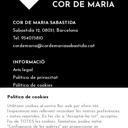
COR DE MARIA SABASTIDA
Sabastida 12, 08031, Barcelona
Tel. 934073810
cordemaria@cordemariasabastida.cat
INFORMACIÖ
Avís legal
Política de privacitat
Política de cookies
Canal de denúncies
Política de cookies
Utilitzem cookies al nostre lloc web per oferir-vos
SEGUEIX-NOS
l'experiència més rellevant recordant les vostres preferències
i visites repetides. En fer clic a "Acceptar-ho tot", accepteu
l'ús de TOTES les cookies. Tanmateix, podeu visitar
"Configuració de les galetes" per proporcionar un