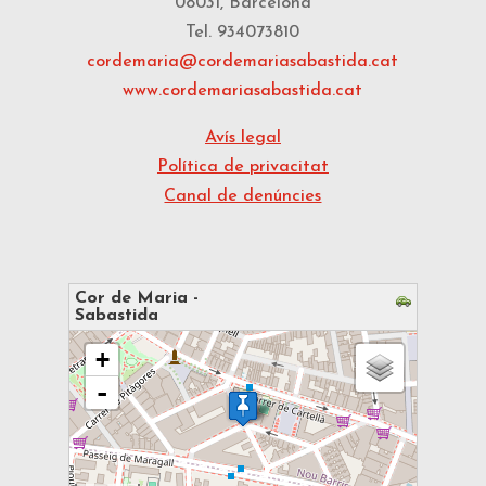
08031, Barcelona
Tel. 934073810
cordemaria@cordemariasabastida.cat
www.cordemariasabastida.cat
Avís legal
Política de privacitat
Canal de denúncies
Cor de Maria -
Sabastida
s'està carregant el mapa - espereu...
+
-