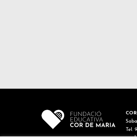
COR
Saba
Tel.