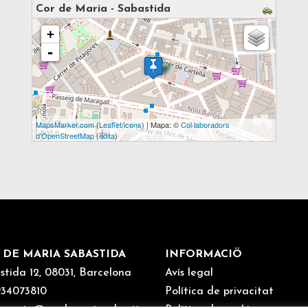
Cor de Maria - Sabastida
s'està carregant el mapa - espereu...
+
-
100 m
MapsMarker.com
(
Leaflet
/
icons
) | Mapa: ©
Col·laboradors
500 ft
d'OpenStreetMap
(
edita
)
 DE MARIA SABASTIDA
INFORMACIÖ
stida 12, 08031, Barcelona
Avís legal
 934073810
Política de privacitat