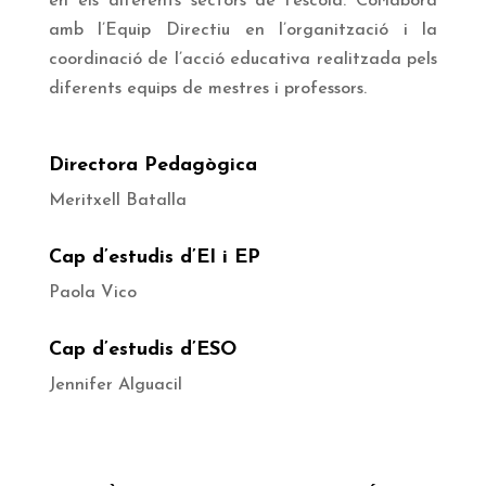
en el
s diferents sectors de l’escola. C
ol·labora
amb l’E
quip Directiu
en l’organització i la
coordinació de l’acció educativa realitzada pels
diferents equips de mestres i professors.
Directora Pedagògica
Meritxell Batalla
Cap d’estudis d’EI i EP
Paola Vico
Cap d’estudis d’ESO
Jennifer Alguacil