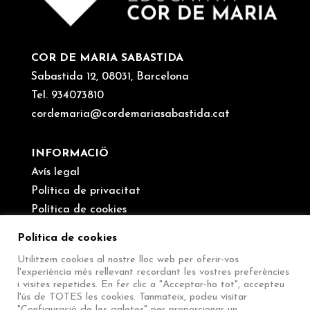
COR DE MARIA SABASTIDA
Sabastida 12, 08031, Barcelona
Tel. 934073810
cordemaria@cordemariasabastida.cat
INFORMACIÖ
Avís legal
Política de privacitat
Política de cookies
Canal de denúncies
Política de cookies
Utilitzem cookies al nostre lloc web per oferir-vos
SEGUEIX-NOS
l'experiència més rellevant recordant les vostres preferències
i visites repetides. En fer clic a "Acceptar-ho tot", accepteu
l'ús de TOTES les cookies. Tanmateix, podeu visitar
"Configuració de les galetes" per proporcionar un