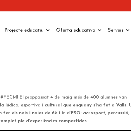
Projecte educatiu
Oferta educativa
Serveis
es #FECM! El proppassat 4 de maig més de 400 alumnes van
da lúdica, esportiva
i cultural que enguany s’ha fet a Valls. 
 fer els nois i noies de 6è i 1r d’ESO: acrosport, percussió,
 complet ple d’experiències compartides.